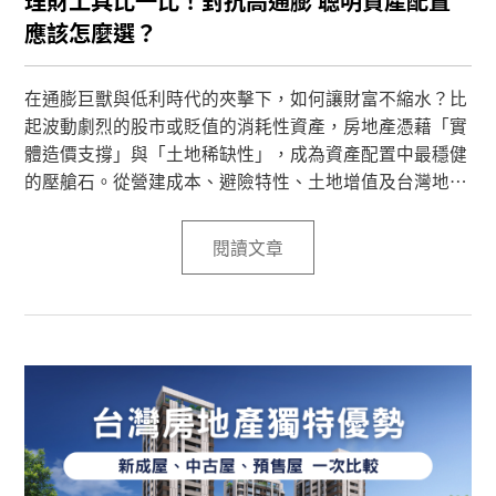
理財工具比一比！對抗高通膨 聰明資產配置
應該怎麼選？
在通膨巨獸與低利時代的夾擊下，如何讓財富不縮水？比
起波動劇烈的股市或貶值的消耗性資產，房地產憑藉「實
體造價支撐」與「土地稀缺性」，成為資產配置中最穩健
的壓艙石。從營建成本、避險特性、土地增值及台灣地利
優勢四大維度，深度解析為何房地產在理財工具中具備不
可替代的絕對優勢，助您在變動市場中精準佈局！
閱讀文章