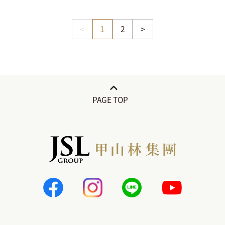
<
1
2
>