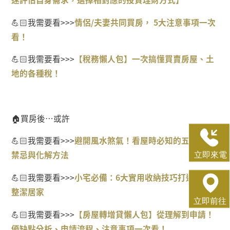
💪🏻
我需要看
>>>
情侶/
夫妻共同買房， 5
大注意事項一次
看！
💪🏻
我需要看
>>>
【稅務懶人包】一次搞懂買賣房屋、土
地的各種稅！
🏠
買房後
…
或許
💪🏻
我需要看
>>>
避開風水煞氣！看屋時必知的五大風水
禁忌與化解方法
💪🏻
我需要看
>>>
小宅必備：6
大實用收納技巧打造高效
整潔居家
💪🏻
我需要看
>>>
【房屋轉增貸懶人包】從理解到申請！
優缺點分析、申請流程、注意事項一次看！