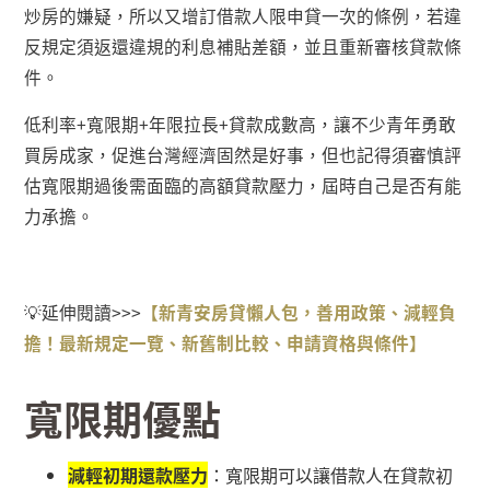
炒房的嫌疑，所以又增訂借款人限申貸一次的條例，若違
反規定須返還違規的利息補貼差額，並且重新審核貸款條
件。
低利率
+
寬限期
+
年限拉長
+
貸款成數高，讓不少青年勇敢
買房成家，促進台灣經濟固然是好事，但也記得須審慎評
估寬限期過後需面臨的高額貸款壓力，屆時自己是否有能
力承擔。
💡
延伸閱讀
>>>
【
新青安房貸懶人包，善用政策、減輕負
擔！最新規定一覽、新舊制比較、申請資格與條件
】
寬限期優點
減輕初期還款壓力
：寬限期可以讓借款人在貸款初