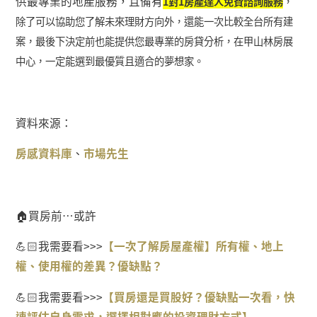
供最專業的地產服務，且備有
1
對
1
房產達人免費諮詢服務
，
除了可以協助您了解未來理財方向外，還能一次比較全台所有建
案，最後下決定前也能提供您最專業的房貸分析，在甲山林房展
中心，一定能選到最優質且適合的夢想家。
資料來源：
房感資料庫
、
市場先生
🏠
買房前
…
或許
💪🏻
我需要看
>>>
【一次了解房屋產權】所有權、地上
權、使用權的差異？優缺點？
💪🏻
我需要看
>>>
【
買房還是買股好？優缺點一次看，快
速評估自身需求，選擇相對應的投資理財方式
】