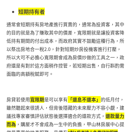
短期持有者
通常會短期持有房地產進行買賣的，通常為投資客，其中
的目的就是為了賺取其中的價差，寬限期就是讓投資客降
低持有期間的付出成本，而政府其實不鼓勵這種行為，所
以祭出房地合一稅
2.0
，針對短期炒房投機客進行打壓，
所以大可不必擔心寬限期會成為房價炒做的工具之一，政
府還是有對於這方面稍作控管，若短期出售，自行斟酌需
面臨的高額稅賦即可。
房貸若使用
寬限期
是可以享有
「還息不還本」
的低月付，
雖然聽起來很誘人，但背後隱藏的未來壓力不容小覷，建
議找專家審慎評估狀態後選擇適合的還款方式，
還款量力
而為
，購屋才不會成為一生中的負擔，甲山林房展中心提