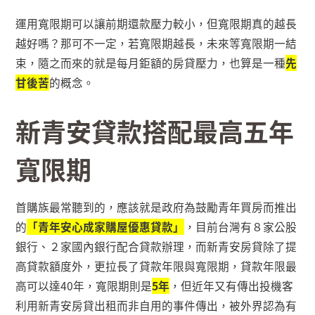
運用寬限期可以讓前期還款壓力較小，但寬限期真的越長
越好嗎？那可不一定，若寬限期越長，未來等寬限期一結
束，隨之而來的就是每月鉅額的房貸壓力，也算是一種
先
甘後苦
的概念。
新青安貸款搭配最高五年
寬限期
首購族最常聽到的，應該就是政府為鼓勵青年買房而推出
的
「青年安心成家購屋優惠貸款」
，目前台灣有８家公股
銀行、２家國內銀行配合貸款辦理，而新青安房貸除了提
高貸款額度外，更拉長了貸款年限與寬限期，貸款年限最
高可以達
40
年，寬限期則是
5
年
，但近年又有傳出投機客
利用新青安房貸出租而非自用的事件傳出，被外界認為有