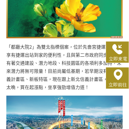
「都廳大院
2
」為雙北指標個案，位於先嗇宮捷運站旁，
享有捷運出站到家的便利性，且與第二市政府同步開發，
有著交通建設、潛力地段、科技園區的各項利多加持，未
來潛力將無可限量！目前尚屬低基期，若早期沒有跟上信
義計畫區、新板特區，現在跟上新北信義計畫區，還不算
太晚，買在起漲點，坐享強勁增值力道！