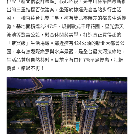
位於「新北信義計畫區」核心地段，是甲山林集團最新推
出的三重指標百億建案，坐落於捷運先嗇宮站步行生活
圈，一橋直達台北雙子星，擁有雙北零時差的都會生活優
勢。基地面積達
2,247
坪，規劃歐式千坪花園、星光露天
泳池等豐富公設，融合休閒與美學，打造真正買得起的
「帝寶級」生活場域。鄰近擁有
424
公頃的新北大都會公
園，享有無邊際綠意與水岸景觀，是全台最大河濱綠地，
生活品質與自然共融。目前享有首付
7%
早鳥優惠，把握
機會，錯過不再！