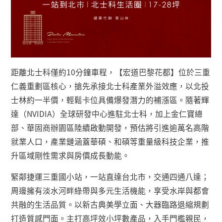
距離北士科僅約10分鐘車程，【宏道巴黎花都】位於三重
仁義重劃區核心，搶先承接北士科產業外溢效應，以北投
士林約一半價，輕鬆卡位具備爆發潛力的補漲區。隨著輝
達（NVIDIA）全球研發中心進駐北士科，加上金仁寶總
部、華固商辦園區陸續啟動開發，預估將引進逾萬名高階
就業人口，產業鏈涵蓋華碩、和碩等重量級科技企業，推
升區域剛性需求與房價成長動能。
緊鄰捷運三重國小站，一站直達台北市，交通四通八達；
周邊擁有淡水河畔綠帶與多元生活機能，享受水岸與都會
共融的生活品質。以新古典美學立面、大器臨路退縮規劃
打造質感門面。主打高坪效小坪數產品，入手門檻親民，