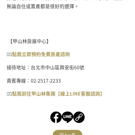
無論自住或置產都是很好的選擇。
【甲山林房展中心】
👉🏻
點我
立即預約免費房產
諮詢
接待地址：台北市中山區興安街
60
號
貴賓專線：
02-2517-2233
👉🏻
點我前往甲山林集團【線上
LINE
客服諮詢】
回上一頁