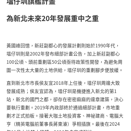
塭仔圳旗艦計畫
為新北未來
20
年發展重中之重
黃國峰回憶，新莊副都心的發展計劃則始於
1990
年代，
塭仔圳則是
2002
年發布細部計畫公告，加上新莊副都心
100
公頃、頭前重劃區
50
公頃亟待政策性開發，為避免周
圍一次性太大量的土地供給，塭仔圳的重劃腳步便放緩。
直到新北市市長侯友宜
2018
年上任後，塭仔圳周邊大致
發展成熟；侯友宜認為，塭仔圳是機捷進入新北的第
1
站，新北的國門之都，卻存在密密麻麻的違章建築，決心
要執行重劃。
2019
年內政部終於通過細部計畫，市地重
劃才正式拍板。接著大咖土地投資客、神祕建商、電腦大
亨（精英電腦前董事長蔣東濬）爭相插旗。最後在
2024