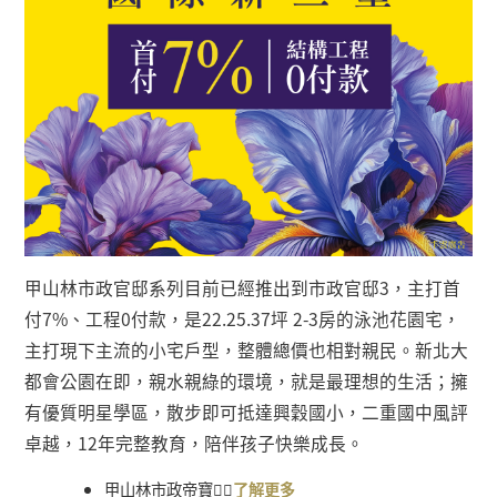
甲山林市政官邸系列目前已經推出到市政官邸
3
，主打首
付
7%
、工程
0
付款，是
22.25.37
坪
2-3
房的泳池花園宅，
主打現下主流的小宅戶型，整體總價也相對親民。新北大
都會公園在即，親水親綠的環境，就是最理想的生活；擁
有優質明星學區，散步即可抵達興穀國小，二重國中風評
卓越，
12
年完整教育，陪伴孩子快樂成長。
甲山林市政帝寶
👉🏻
了解更多