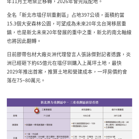
年
11
月土地禁止移轉，
2026
年會完成配地。
全名「新北市塭仔圳重劃區」占地
397
公頃，面積約當
15.3
個大安森林公園，可望成為未來
20
年北台灣移居重
鎮，也是新北未來
20
年發展的重中之重，新北的南北軸線
也將因此翻轉。
日前膠帶包材大廠炎洲代理發言人張詠傑對記者透露，炎
洲已經砸下約
65
億元在塭仔圳購入上萬坪土地，最快
2029
年推出首案，推算土地和營建成本，一坪房價約會
落在
75~80
萬元。