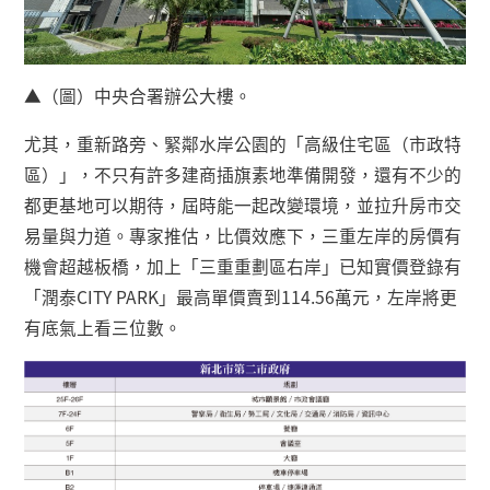
▲（圖）中央合署辦公大樓。
尤其，重新路旁、緊鄰水岸公園的「高級住宅區（市政特
區）」，不只有許多建商插旗素地準備開發，還有不少的
都更基地可以期待，屆時能一起改變環境，並拉升房市交
易量與力道。專家推估，比價效應下，三重左岸的房價有
機會超越板橋，加上「三重重劃區右岸」已知實價登錄有
「潤泰
CITY PARK
」最高單價賣到
114.56
萬元，左岸將更
有底氣上看三位數。