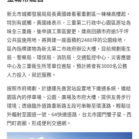
新北市城鄉發展局局長黃國峰看著重劃區一棟棟高樓起，
特別有感觸，黃國峰表示，三重第二行政中心園區原址為
味全三重廠，後申請工業區變更，建商回饋市府逾
5
千坪
公共設施用地，將興建一座面積約
2480
坪的公園綠地，
區內指標建物為新北第二市政府辦公大樓，目前規劃衛生
局、警察局、環保局、消防局、交通監控中心、災害應變
中心及三重衛生所等單位進駐，預計將會有
3000
名公務
人力投入，就近服務。
按照市府規劃，於捷運先嗇宮站設置地下連通系統，連結
園區內的停車場、公園、廣場及市府大樓，提供友善步行
環境；透過臨外道路重新路五段可串聯至環漢路，輕鬆往
外輻射至國道一號、
64
快速道路、台北市國門雙子星、西
門町商圈，形成便利交通網。