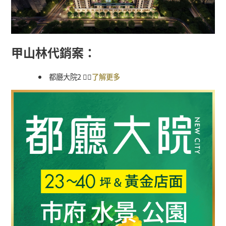
甲山林代銷案：
都廳大院
2
👉🏻
了解更多