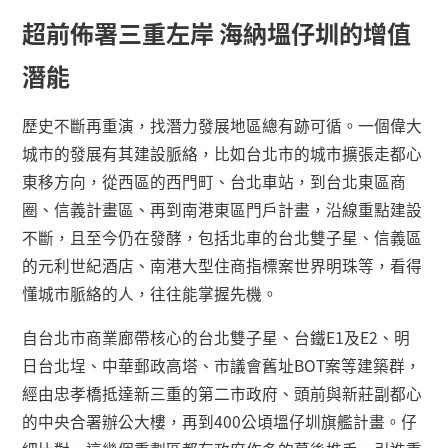
超前佈署三重左岸 海納塭仔圳的增值
潛能
歷史不斷再重演，找潛力發展地區總有跡可循。一個偉大
城市的發展有其建設脈絡，比如台北市的城市擴張走都心
東移方向，從西區的西門町、台北車站，到台北東區商
圈、信義計畫區、再到南港東區門戶計畫，沿線重點建設
不斷，且至今仍在發酵，包括北車的台北雙子星、信義區
的元利世紀酒店、南港大型住商指標案世界明珠等，看得
懂城市脈絡的人，往往能掌握先機。
自台北市商業廊帶核心的台北雙子星、台鐵
E1
及
E2
、明
日台北埕、中華郵政高塔、市議會舊址
BOT
案等建築群，
經由忠孝橋抵達新三重的第二市政府、頭前與新莊副都心
的中央合署辦公大樓，再到
400
公頃塭仔圳旗艦計畫。仔