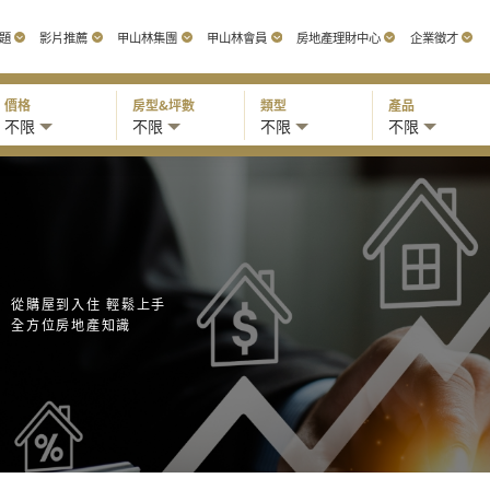
題
影片推薦
甲山林集團
甲山林會員
房地產理財中心
企業徵才
價格
房型&坪數
類型
產品
不限
不限
不限
不限
從購屋到入住 輕鬆上手
全方位房地產知識