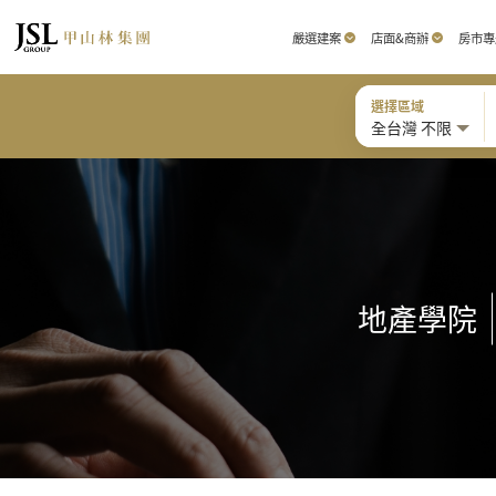
嚴選建案
店面&商辦
房市專
選擇區域
全台灣 不限
地產學院