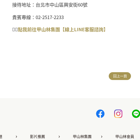
接待地址：台北市中山區興安街
60
號
貴賓專線：
02-2517-2233
👉🏻
點我前往甲山林集團【線上
LINE
客服諮詢】
回上一頁
題
影片推薦
甲山林集團
甲山林會員