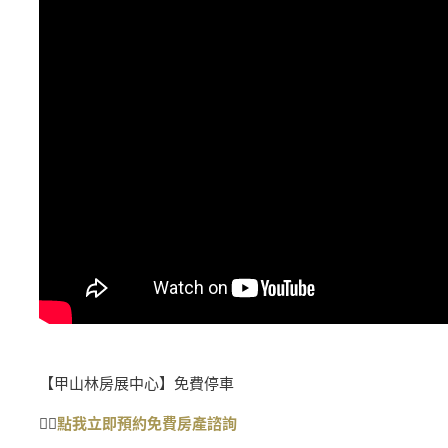
【甲山林房展中心】免費停車
👉🏻
點我
立即預約免費房產
諮詢