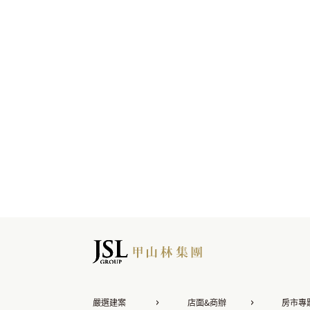
嚴選建案
店面&商辦
房市專