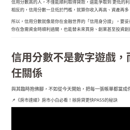
信用分數高的人，不僅能順利取得貸款，還能爭取到 更低的利
相反的，信用分數一旦低於門檻，就算你收入再高、資產再多
所以，信用分數就像是你在金融世界的「信用身分證」，要妥
你在急需資金時順利過關，也能替未來買房、創業甚至投資創
信用分數不是數字遊戲，
任關係
與其臨時抱佛腳，不如從今天開始，把每一張帳單都當成
📌《房市達綾》房市小白必看！
辦房貸更快
PASS
的秘訣