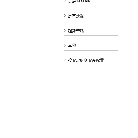
買房TeaTalk
房市達綾
趨勢帶路
其他
投資理財與資產配置