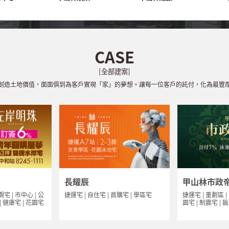
CASE
[全部建案]
創造土地價值，面面俱到為客戶實現「家」的夢想。讓每一位客戶的託付，化為最豐
長耀辰
甲山林市政
捷運宅 | 自住宅 | 首購宅 | 學區宅
捷運宅 | 重劃區 |
觀宅 | 市中心 | 公
園宅 | 制震宅 | 
 | 健康宅 | 花園宅