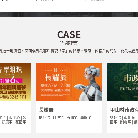
CASE
[全部建案]
創造土地價值，面面俱到為客戶實現「家」的夢想。讓每一位客戶的託付，化為最豐
長耀辰
甲山林市政
捷運宅 | 自住宅 | 首購宅 | 學區宅
捷運宅 | 重劃區 |
觀宅 | 市中心 | 公
園宅 | 制震宅 | 
 | 健康宅 | 花園宅