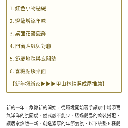
1. 紅色小物點綴
2. 燈籠增添年味
3. 桌面花藝擺飾
4. 門窗貼紙與對聯
5. 節慶地毯與玄關墊
6. 喜糖點綴桌面
【新年搬新家▶▶▶甲山林精選成屋推薦】
新的一年，象徵新的開始，從環境開始著手讓家中增添喜
氣洋洋的氛圍感，儀式感不能少，透過簡易的軟裝搭配，
讓居家煥然一新，創造濃厚的年節氣氛，以下統整６種簡