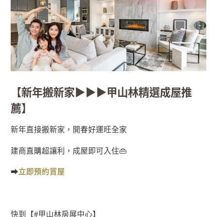
【新年搬新家▶▶▶甲山林精選成屋推
薦】
新年直接搬新家，開春好運旺全家
建商直購超讓利，成屋即可入住👜
➡️
立即預約賞屋
快到【#甲山林房展中心】