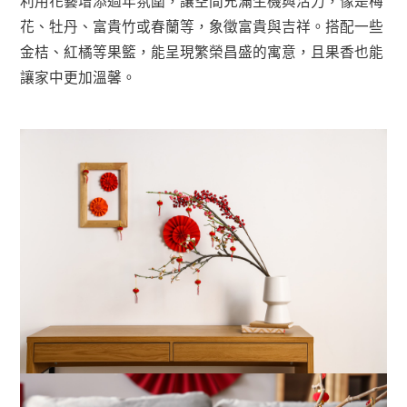
利用花藝增添過年氛圍，讓空間充滿生機與活力，像是梅
花、牡丹、富貴竹或春蘭等，象徵富貴與吉祥。搭配一些
金桔、紅橘等果籃，能呈現繁榮昌盛的寓意，且果香也能
讓家中更加溫馨。