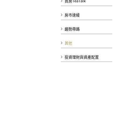
買房TeaTalk
房市達綾
趨勢帶路
其他
投資理財與資產配置