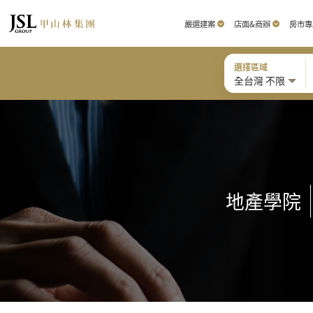
嚴選建案
店面&商辦
房市專
選擇區域
全台灣 不限
地產學院