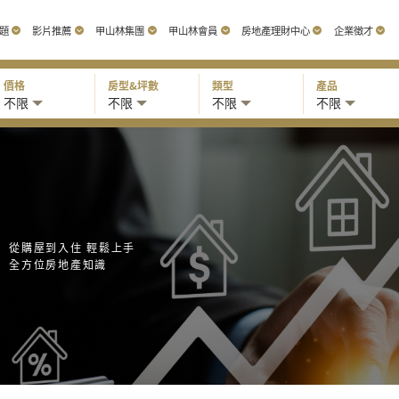
題
影片推薦
甲山林集團
甲山林會員
房地產理財中心
企業徵才
價格
房型&坪數
類型
產品
不限
不限
不限
不限
從購屋到入住 輕鬆上手
全方位房地產知識