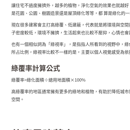
讓住宅不過度擁擠外，越多的植物，淨化空氣的效果也就越好
是花園、公園、樹園造景還是屋頂綠化等等，都 算是綠化的一
現在很多建案會主打高綠覆、低建蔽，代表就是將環境與空間
子密度較低，環境不擁擠，生活起來也比較不壓抑，心情也會
也有一個相似詞為「綠視率」，是指指人所看到的視野中，綠
所占比例，綠視率比較不一樣的是，主要以個人視覺感受為依
綠覆率計算公式
綠覆率=綠化面積÷總用地面積×100%
高綠覆率的地區通常擁有更多的綠地和植物，有助於降低城市
空間。