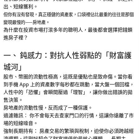
出、短線獲利。
區域分析
但你有沒有發現，真正穩健的資產家，口袋裡佔比最重的往往是那個
變現最慢的
——
房地產。
為什麼在投資市場打滾多年的聰明人，最後都會選擇把錢鎖
時事
進房子裡？
一、 鈍感力：對抗人性弱點的「財富護
系列報導
城河」
買房TeaTalk
股市、幣圈的流動性極高，這既是優點也是致命傷。當你看
到手機
App
上的資產數字每秒都在跳動，當大盤一個回檔，
人性中的「恐懼」會瞬間壓過「理智」，讓你做出錯誤的拋
房市達綾
售決策。
房地產的流動性慢，反而成了一種保護。
過濾雜訊： 你不會每天去查家門口的行情，這讓你遠離了市
趨勢帶路
場的短線噪音。
強制長期持有： 房產交易的繁瑣與稅制，迫使你必須跨越經
濟週期，這剛好契合了財富增值的最核心邏輯
——
長期主