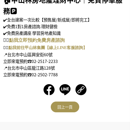
務
🅿️
✔️
全台建案一次比較【預售屋
/
新成屋
/
即將完工】
✔️
免費
1
對
1
房產諮詢
.
理財健檢
✔️
免費房產講座 學習房地產知識
👉🏻
點
我
立即預約免費房
產
諮
詢
👉🏻
點我前往甲山林集團【線
上
LINE
客服諮詢
】
📍
台北市中山區興安街
60
號
立即來電預約
☎
02-2517-2233
📍
台北市中山區龍江路
128
號
立即來電預約
☎
02-2502-7788
回上一頁