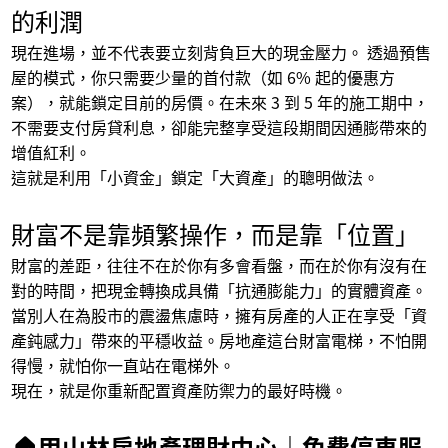
的利潤
現在進場，並不代表要立刻背負巨大的現金壓力。 透過預售
屋的模式，你只需要少量的首付款（如
6%
起的優惠方
案），就能鎖定目前的房價。在未來
3
到
5
年的施工期中，
不需要支付房貸利息，卻能完整享受這段期間因通膨帶來的
增值紅利。
這就是利用「小資金」鎖定「大資產」的聰明做法。
財富不是靠頻繁操作，而是靠「位置」
財富的差距，往往不在於你有多會看盤，而在於你有沒有在
對的時間，把現金轉換成具備「抗通膨能力」的實體資產。
當別人在為股市的震盪焦慮時，擁有房產的人正在享受「資
產鈍感力」帶來的平穩收益。房地產這台財富電梯，不怕開
得慢，就怕你一直站在電梯外。
現在，就是你重新配置資產防禦力的最好時機。
🏠
甲山林房地產理財中心｜免費停車服