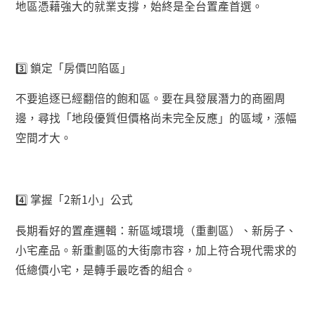
地區憑藉強大的就業支撐，始終是全台置產首選。
3️
鎖定「房價凹陷區」
不要追逐已經翻倍的飽和區。要在具發展潛力的商圈周
邊，尋找「地段優質但價格尚未完全反應」的區域，漲幅
空間才大。
4️
掌握「
2
新
1
小」公式
長期看好的置產邏輯：新區域環境（重劃區）、新房子、
小宅產品。新重劃區的大街廓市容，加上符合現代需求的
低總價小宅，是轉手最吃香的組合。