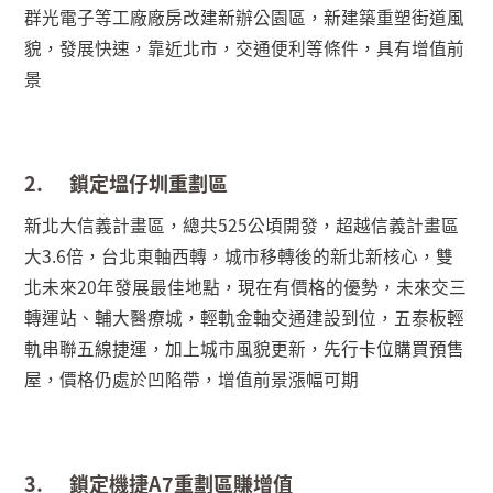
群光電子等工廠廠房改建新辦公園區，新建築重塑街道風
貌，發展快速，靠近北市，交通便利等條件，具有增值前
景
2.
鎖定塭仔圳重劃區
新北大信義計畫區，總共
525
公頃開發，超越信義計畫區
大
3.6
倍，台北東軸西轉，城市移轉後的新北新核心，雙
北未來
20
年發展最佳地點，現在有價格的優勢，未來交三
轉運站、輔大醫療城，輕軌金軸交通建設到位，五泰板輕
軌串聯五線捷運，加上城市風貌更新，先行卡位購買預售
屋，價格仍處於凹陷帶，增值前景漲幅可期
3.
鎖定機捷
A7
重劃區賺增值