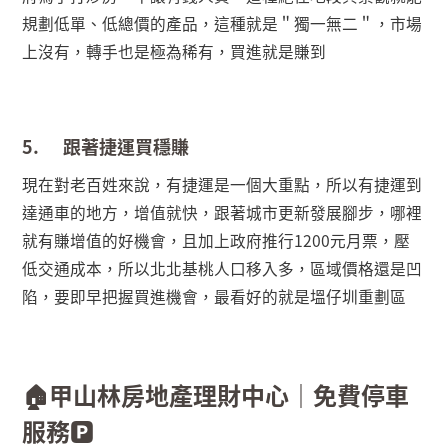
規劃低單、低總價的產品，這種就是＂獨一無二＂，市場
上沒有，轉手也是極為稀有，買進就是賺到
5.
跟著捷運買穩賺
現在對老百姓來說，有捷運是一個大重點，所以有捷運到
達通車的地方，增值就快，跟著城市更新發展腳步，哪裡
就有賺增值的好機會，且加上政府推行
1200
元月票，壓
低交通成本，所以北北基桃人口移入多，區域價格還是凹
陷，要即早把握買進機會，最看好的就是塭仔圳重劃區
🏠
甲山林房地產理財中心｜免費停車
服務
🅿️