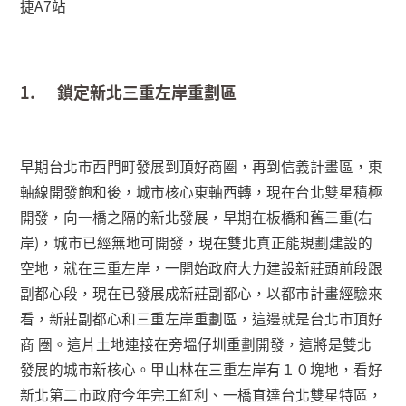
捷
A7
站
1.
鎖定新北三重左岸重劃區
早期台北市西門町發展到頂好商圈，再到信義計畫區，東
軸線開發飽和後，城市核心東軸西轉，現在台北雙星積極
開發，向一橋之隔的新北發展，早期在板橋和舊三重
(
右
岸
)
，城市已經無地可開發，現在雙北真正能規劃建設的
空地，就在三重左岸，一開始政府大力建設新莊頭前段跟
副都心段，現在已發展成新莊副都心，以都市計畫經驗來
看，新莊副都心和三重左岸重劃區，這邊就是台北市頂好
商 圈。這片土地連接在旁塭仔圳重劃開發，這將是雙北
發展的城市新核心。甲山林在三重左岸有１０塊地，看好
新北第二市政府今年完工紅利、一橋直達台北雙星特區，