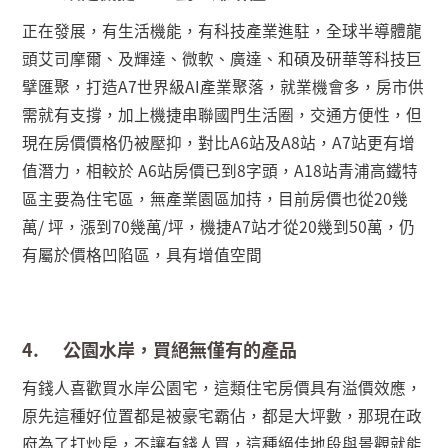
正在發展，有生活機能，有科技產業進駐，全球半導體龍
頭艾司摩爾、及輝達、微軟、廣達、和碩及研華等科技巨
擘匯聚，打造
A7
世界級
AI
產業聚落，就業機會多，房市供
需就有支撐，加上機捷串聯國門生活圈，交通方便性，但
現在房價價格仍被壓抑，對比
A6
站及
A8
站，
A7
站更有增
值潛力，相較於
A6
站房價已到
8
字頭，
A18
站青浦高鐵特
區主要為住宅區，無產業園區加持，目前房價也從
20
幾
萬
/
坪，漲到
70
幾萬
/
坪，機捷
A7
站才從
20
幾到
50
萬，仍
有屬於價格凹陷區，具有增值空間
4.
公園水岸，買絕無僅有的產品
有錢人喜歡買水岸公園宅，這類住宅房價具有溢價效應，
原先這種好位置都是被豪宅霸佔，都是大坪數，那現在政
府為了打炒房，不讓有錢人買，這種絕佳地段與景觀就能