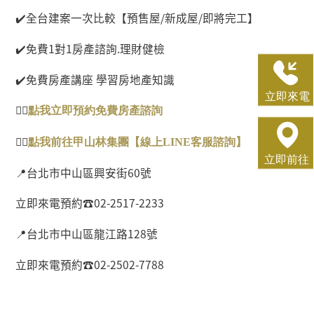
✔️
全台建案一次比較【預售屋
/
新成屋
/
即將完工】
✔️
免費
1
對
1
房產諮詢
.
理財健檢
✔️
免費房產講座 學習房地產知識
👉🏻
點
我
立即預約免費房
產
諮
詢
👉🏻
點我前往甲山林集團【線
上
LINE
客服諮詢
】
📍
台北市中山區興安街
60
號
立即來電預約
☎
02-2517-2233
📍
台北市中山區龍江路
128
號
立即來電預約
☎
02-2502-7788