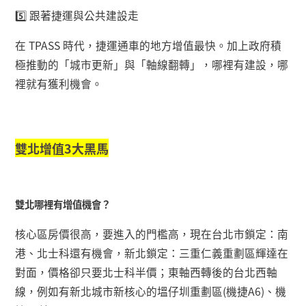
5️
跟著捷運與公共建設走
在
TPASS
時代，捷運通車的地方增值最快。加上政府積
極推動的「城市更新」與「軸線翻轉」，哪裡有建設，哪
裡就有獲利機會。
雙北增值
3
大黑馬
雙北哪裡有增值機會？
核心區房價很高，要進入的門檻高，現在台北市鎖定：南
港、北士科還有機會，新北鎖定：三重仁義重劃區輝達在
對面，價格卻只要北士科半價；東軸西轉後的台北西軸
線，例如有新北城市新核心的塭仔圳重劃區
(
機捷
A6)
、機